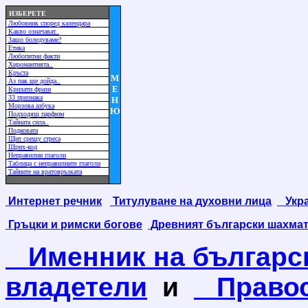
ИЗБЕРЕТЕ
Любовник според календара
Какво означават..
Защо боледуваме?
Етика
Любопитни факти
Хиромантията..
Кръста
М
Аз пак ще дойда..
Е
Крилати фрази
33 признака
Н
Морзова азбука
Ю
Подходящ парфюм
Тайната сила..
Подковата
Щит срещу стреса
Щрих-код
Неправилни глаголи
Таблица с неправилните глаголи
Тайните на вратовръзката
Интернет речник
Титулуване на духовни лица
Укра
Гръцки и римски богове
Древният български шахма
Именник на българс
владетели
и
Правос