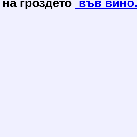
на гроздето
във вино