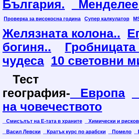
България.
Менделеев
Проверка за високосна година
Супер калкулатор
MS
Желязната колона..
Е
богиня..
Гробницата н
чудеса
10 световни м
Тест
география-
Европа
на човечеството
Смисълът на Е-тата в храните
Химически и рискови
Васил Левски
Кратък курс по арабски
Помело
Г