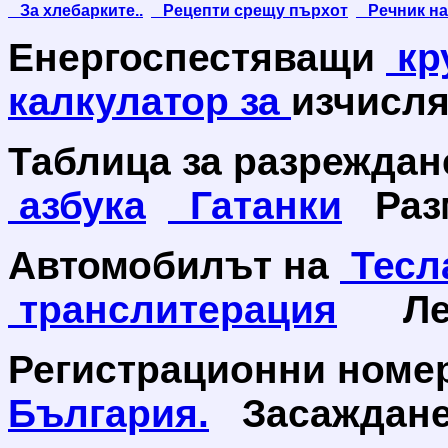
За хлебарките..
Рецепти срещу пърхот
Речник на 
Енергоспестяващи
кр
калкулатор за
изчисля
Таблица за разреждан
азбука
Гатанки
Разм
Автомобилът на
Тесл
транслитерация
Леч
Регистрационни номе
България.
Засаждане