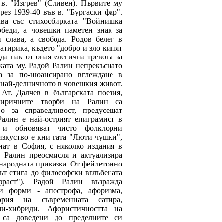
 в. "Изгрев" (Сливен). Първите му
ез 1939-40 във в. "Бургаски фар".
ва със стихосбирката "Войнишка
обеди, а човешки паметен знак за
 слава, а свобода. Родов белег в
атирика, където "добро и зло кипят
да пак от оная елегична тревога за
ката му. Радой Ралин непрекъснато
ва за по-нюансирано вглеждане в
и най-делничното в човешкия живот.
Ат. Далчев в българската поезия,
атиричните творби на Ралин са
о за справедливост, предусещат
Ралин е най-острият епиграмист в
т и обновяват чисто фолклорни
изкуство е кни гата "Люти чушки",
нат в София, с няколко издания в
й Ралин преосмисля и актуализира
 народната приказка. От фейлетонно
ът стига до философски вглъбената
фраст"). Радой Ралин възражда
и форми - апострофа, афоризма,
ория на съвременната сатира,
и-хибриди. Афористичността на
т са доведени до пределните си