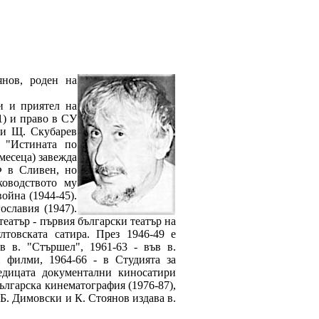
нов, роден на
и и приятел на
1) и право в СУ
 и Щ. Скубарев
 "Истината по
 месеца) завежда
Ф в Сливен, но
ководството му
ойна (1944-45).
ославия (1947).
театър - първия български театър на
лтовската сатира. През 1946-49 е
в в. "Стършел", 1961-63 - във в.
и филми, 1964-66 - в Студията за
едицата документални киносатири
Българска кинематография (1976-87),
 Б. Димовски и К. Стоянов издава в.