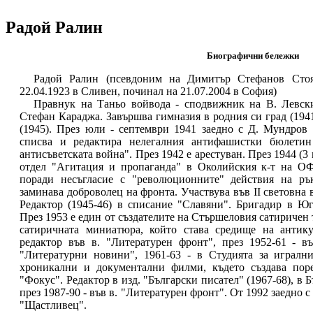
Радой Ралин
Биографични бележки
Радой Ралин (псевдоним на Димитър Стефанов Стоя
22.04.1923 в Сливен, починал на 21.07.2004 в София)
Правнук на Таньо войвода - сподвижник на В. Левск
Стефан Караджа. Завършва гимназия в родния си град (194
(1945). През юли - септември 1941 заедно с Д. Мундров
списва и редактира нелегалния антифашистки бюлетин
антисъветската война". През 1942 е арестуван. През 1944 (3
отдел "Агитация и пропаганда" в Околийския к-т на О
поради несъгласие с "революционните" действия на ръ
заминава доброволец на фронта. Участвува във II световна в
Редактор (1945-46) в списание "Славяни". Бригадир в Юг
През 1953 е един от създателите на Стършеловия сатиричен 
сатиричната миниатюра, който става средище на антику
редактор във в. "Литературен фронт", през 1952-61 - въ
"Литературни новини", 1961-63 - в Студията за игралн
хроникални и документални филми, където създава пор
"Фокус". Редактор в изд. "Български писател" (1967-68), в 
през 1987-90 - във в. "Литературен фронт". От 1992 заедно с
"Щастливец".