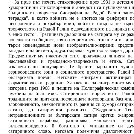
За пръв път печата стихотворение през 1931 в детския
хумористични стихотворения и анекдоти са публикувани пр
Същинската творческа биография на Радой Ралин започ
тетрадка", в която войната не е апотеоз на фанфарни п
негероичния и нехрабър воин, който в смъртта не търси
творчеството на Радой Ралин е двуединството на лирика и с
в едно тесто". Трагичната дълбочина на сатирата му се раж
човешката съобщност, която непримирена тръпне и в лири
търси изненадващо нови изобразително-изразни средст
загадките на битието, одухотворява с чувство за мярка дор
Предметният му пластичен стих продължава линията на 
наследявайки и гражданско-творческата й етика. С
изключително популярни. Те бранят народното чувств
взривоопасните зони в социалното пространство. Радой 
българската поезия. Неговите епиграми активизира
формотворчески традиции. Характерна за епиграмното му 
изгорена през 1968 в пещите на Полиграфическия комби
чужбина на бълг. език. Сатиричното творчество на Радо
традициите на притчата, пословицата,поговорката, баснята,
злободневното, анекдотичното (в ранния си хумор) сатирик
сатира, до сатиричния роман-есе ("Кадровикът Тео
нетрадиционните за българската сатира кратки жанров
сатиричната парабола; разширява жанровата терит
вътрешновидовото й богатство с уникалните си дум
сатиричното слово, неговата полемична диалогичнос