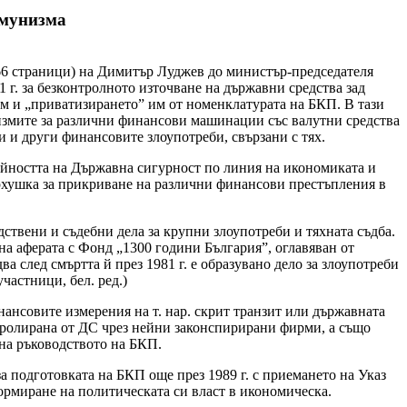
омунизма
66 страници) на Димитър Луджев до министър-председателя
 г. за безконтролното източване на държавни средства зад
м и „приватизирането” им от номенклатурата на БКП. В тази
измите за различни финансови машинации със валутни средства
 и други финансовите злоупотреби, свързани с тях.
ейността на Държавна сигурност по линия на икономиката и
рхушка за прикриване на различни финансови престъпления в
дствени и съдебни дела за крупни злоупотреби и тяхната съдба.
а аферата с Фонд „1300 години България”, оглавяван от
 след смъртта й през 1981 г. е образувано дело за злоупотреби
частници, бел. ред.)
ансовите измерения на т. нар. скрит транзит или държавната
тролирана от ДС чрез нейни законспирирани фирми, а също
 на ръководството на БКП.
за подготовката на БКП още през 1989 г. с приемането на Указ
формиране на политическата си власт в икономическа.