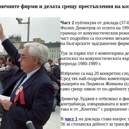
аничните фирми и делата срещу престъпления на к
Част 2
публикува от доклада (37-
Филип Димитров от есента на 1991
граница от комунистическия режи
част подробно са посочени механ
на българските задгранични фирми
Тук за първи път е коментирана д
натискът на комунистическата въ
периода 1980-1989 г.
Изброени са над 20 конкретни сле
Сред тях най-подробно коментиран
дъщерята на Людмила Живкова (едва
само срещу някои от по-дребните у
Димитър Луджев е отбелязал и фин
контрабанда, извършваната и кон
така и от „Кинтекс” с разрешение
В
част 1
на доклада става въпрос 
56 за стопанска дейност за транс