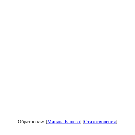
Обратно към [
Миряна Башева
] [
Стихотворения
]