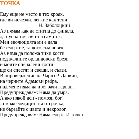
ТОЧКА
Ему еще не место в тех кроях,
где ви исчезли, легкие как тени.
Н. Заболоцкий
Аз нямам как да стигна до финала,
да пусна тоя свят на самотек.
Мен еволюцията ми е дала
безсмъртие, защото съм човек.
Аз няма да положа тихи кости
под жалните орландовски брези
и моите опечалени гости
ще си спестят и свещи, и сълзи.
В опровержение на Чарлз Р. Дарвин,
на черните Адамови ребра,
над мене няма да програчи гарван.
Предупреждавам: Няма да умра.
А ако някой ден - помози бог!
-откаже медицината отсрочка,
не бързайте с цветя и некролог.
Предупреждавам: Няма смърт. И точка.