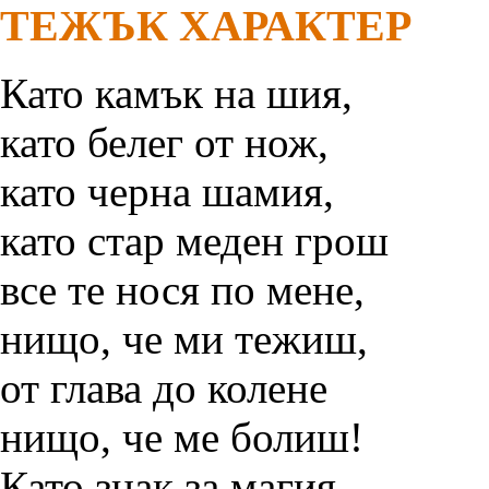
ТЕЖЪК ХАРАКТЕР
Като камък на шия,
като белег от нож,
като черна шамия,
като стар меден грош
все те нося по мене,
нищо, че ми тежиш,
от глава до колене
нищо, че ме болиш!
Като знак за магия,