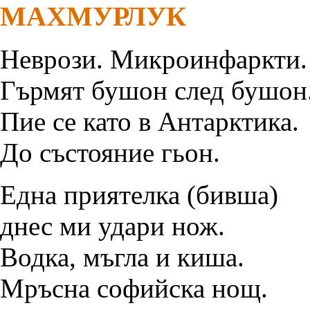
МАХМУРЛУК
Неврози. Микроинфаркти.
Гърмят бушон след бушон
Пие се като в Антарктика.
До състояние гьон.
Една приятелка (бивша)
днес ми удари нож.
Водка, мъгла и киша.
Мръсна софийска нощ.