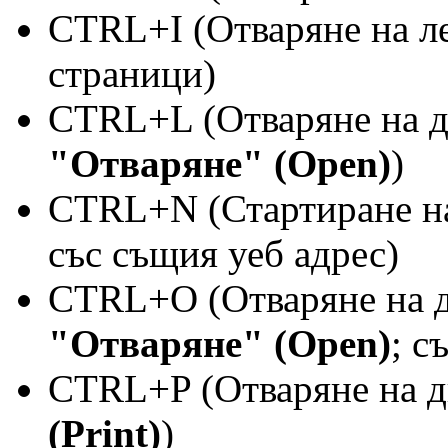
CTRL+I (Отваряне на ле
страници)
CTRL+L (Отваряне на д
"Отваряне" (Open)
)
CTRL+N (Стартиране на
със същия уеб адрес)
CTRL+O (Отваряне на д
"Отваряне" (Open)
; с
CTRL+P (Отваряне на д
(Print)
)