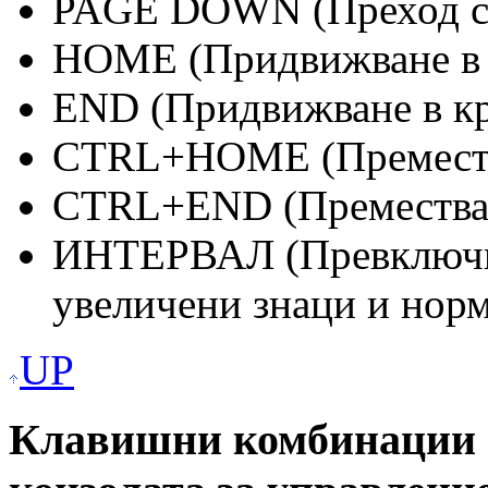
PAGE DOWN (Преход с 
HOME (Придвижване в н
END (Придвижване в кр
CTRL+HOME (Премества
CTRL+END (Преместван
ИНТЕРВАЛ (Превключв
увеличени знаци и нор
UP
Клавишни комбинации н