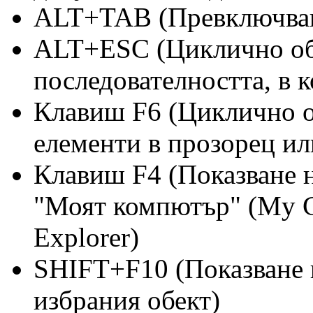
ALT+TAB (Превключван
ALT+ESC (Циклично обх
последователността, в к
Клавиш F6 (Циклично о
елементи в прозорец или
Клавиш F4 (Показване н
"Моят компютър" (My C
Explorer)
SHIFT+F10 (Показване 
избрания обект)