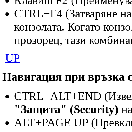
Клавиш F2 (Преименува
CTRL+F4 (Затваряне на
конзолата. Когато конз
прозорец, тази комбина
UP
Навигация при връзка с
CTRL+ALT+END (Извежд
"Защита" (Security)
на
ALT+PAGE UP (Превклю