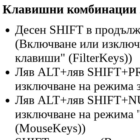
Клавишни комбинации з
Десен SHIFT в продълж
(Включване или изключ
клавиши" (FilterKeys))
Ляв ALT+ляв SHIFT+P
изключване на режима з
Ляв ALT+ляв SHIFT+N
изключване на режима 
(MouseKeys))