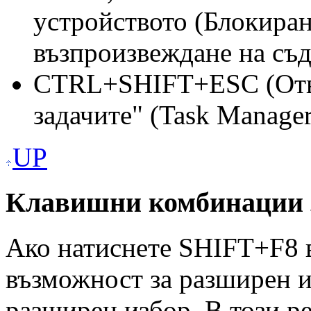
устройството (Блокиран
възпроизвеждане на съ
CTRL+SHIFT+ESC (Отва
задачите" (Task Manager
UP
Клавишни комбинации з
Ако натиснете SHIFT+F8 в
възможност за разширен и
разширен избор. В този р