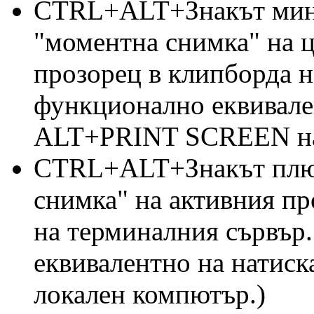
CTRL+ALT+Знакът минус
"моментна снимка" на ц
прозорец в клипборда н
функционално еквивале
ALT+PRINT SCREEN на 
CTRL+ALT+Знакът плюс
снимка" на активния пр
на терминалния сървър
еквивалентно на натис
локален компютър.)