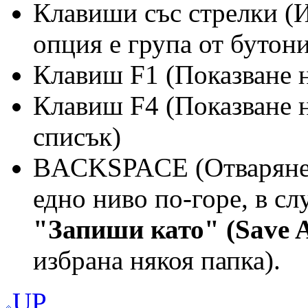
Клавиши със стрелки (И
опция е група от бутони
Клавиш F1 (Показване 
Клавиш F4 (Показване н
списък)
BACKSPACE (Отваряне н
едно ниво по-горе, в сл
"Запиши като" (Save A
избрана някоя папка).
UP