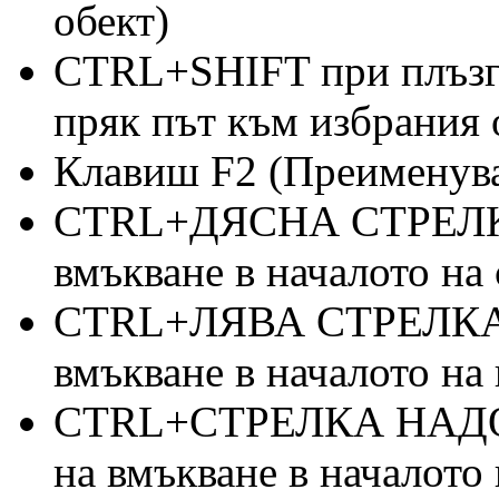
обект)
CTRL+SHIFT при плъзга
пряк път към избрания 
Клавиш F2 (Преименува
CTRL+ДЯСНА СТРЕЛКА 
вмъкване в началото на
CTRL+ЛЯВА СТРЕЛКА (П
вмъкване в началото на
CTRL+СТРЕЛКА НАДОЛУ
на вмъкване в началото