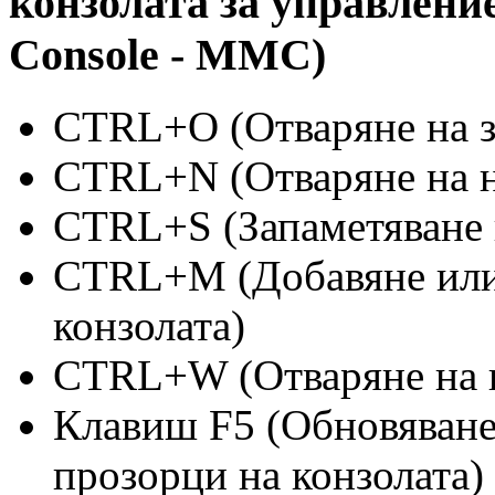
конзолата за управлени
Console - ММС)
CTRL+O (Отваряне на з
CTRL+N (Отваряне на н
CTRL+S (Запаметяване 
CTRL+M (Добавяне или 
конзолата)
CTRL+W (Отваряне на 
Клавиш F5 (Обновяване
прозорци на конзолата)