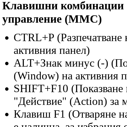
Клавишни комбинации н
управление (MMC)
CTRL+P (Разпечатване 
активния панел)
ALT+Знак минус (-) (П
(Window) на активния п
SHIFT+F10 (Показване 
"Действие" (Action) за 
Клавиш F1 (Отваряне на
е налична, за избрания 