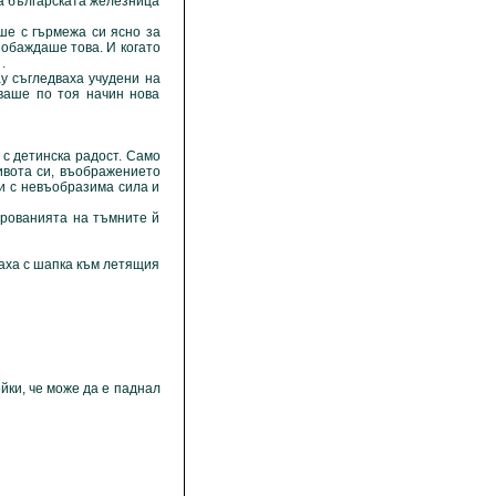
а българската железница
е с гърмежа си ясно за
у обаждаше това. И когато
.
 съгледваха учудени на
ваше по тоя начин нова
с детинска радост. Само
ивота си, въображението
чи с невъобразима сила и
рованията на тъмните й
аха с шапка към летящия
ки, че може да е паднал