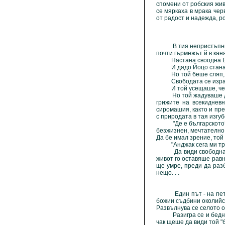
спомени от робския жив
се мяркаха в мрака чер
от радост и надежда, ро
В тия непристъпни тог
почти гърмежът й в кан
Настана своодна Бъ
И дядо Йоцо стана св
Но той беше сляп, св
Свободата се изразява
И той усещаше, че г
Но той жадуваше да вид
грижите на всекиднев
сиромашия, както и пре
с природата в тая изгу
"Де е българското?" - 
безжизнен, мечтателно 
Да бе имал зрение, той 
"Анджак сега ми трябв
Да види свободна Бъл
живот го оставяше равн
ще умре, преди да разб
нещо. . .
Един път - на петата 
божии съдбини околийс
Развълнува се селото от
Разигра се и бедното 
чак щеше да види той "б