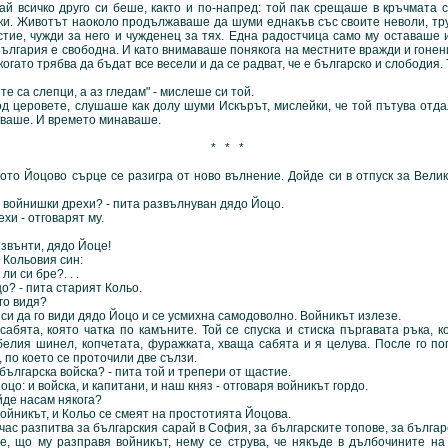
чко друго си беше, както и по-напред: той пак срещаше в кръчмата 
ки. Животът наоколо продължаваше да шуми еднакъв със своите неволи, тру
астие, чужди за него и чужденец за тях. Една радостчица само му оставаше
България е свободна. И като внимаваше понякога на местните вражди и гонени
когато трябва да бъдат все весели и да се радват, че е българско и слободия.
са слепци, а аз гледам" - мислеше си той.
овете, слушаше как долу шуми Искърът, мислейки, че той пътува отдале
дваше. И времето минаваше.
* * *
цово сърце се разигра от ново вълнение. Дойде си в отпуск за Великд
ойнишки дрехи? - пита развълнуван дядо Йоцо.
 - отговарят му.
вънти, дядо Йоце!
ольовия син:
 си бре?. . .
 - пита старият Кольо.
о видя?
да го види дядо Йоцо и се усмихна самодоволно. Войникът излезе.
абята, която чатка по камъните. Той се спуска и стиска пъргавата ръка, 
белия шинел, копчетата, фуражката, хваща сабята и я целува. После го по
 по което се проточили две сълзи.
лгарска войска? - пита той и трепери от щастие.
 и войска, и капитани, и наш княз - отговаря войникът гордо.
е насам някога?
никът, и Кольо се смеят на простотията Йоцова.
зпитва за българския сарай в София, за българските топове, за български
е, що му разправя войникът, нему се струва, че някъде в дълбочините н