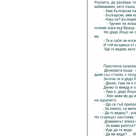
Разпита, да разбере то
каймакамин, като паша.
- Ама български паша?
- Български, ами какъ
- Наш си? Българин? . 
- Турчин ли искаш да 
големи хора във Враца 
Но дядо Йоцо не се за
му.
- Та и сабя ли носи?.
И той въздиша от р
"Ще го видим, като дой
Пристигна началникъ
Денковата къща - еднич
даже със стъкло, с тес
Затече се и дядо Йоцо
- Денко, тука ли е г
Денко го вижда и се
- Тука е, дядо Йоцо. З
- Абе кажи му да излез
на одърчето.
- Що си тъй припрян? 
- За никого, за мене си
- Да го видиш? - усмих
Но старецът настоява. 
Домакинът влиза при н
- За каква работа? -
- Иде да те види.
- Да ме види? . . . И с