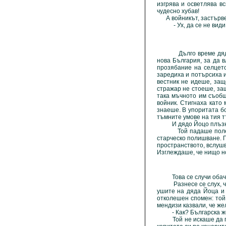
изгрява и осветлява вс
чудесно хубав!
А войникът, застървен,
- Ух, да се не види ма
Дълго време дядо Йоц
нова България, за да 
прозябание на селцето
заредиха и потърсиха и
вестник не идеше, за
стражар не стоеше, за
така мъчното им съобще
войник. Стигнаха като 
знаеше. В упоритата б
тъмните умове на тия т
И дядо Йоцо плъзнеше
Той падаше полека-ле
старческо полишване. П
пространството, вслушв
Изглеждаше, че нищо но
Това се случи обач
Разнесе се слух, че щ
ушите на дяда Йоца и 
отколешен спомен: той
мендизи казвали, че жел
- Как? Българска желе
Той не искаше да повя