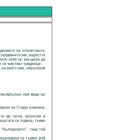
ението на отечеството,
 учудването им, радостта
коло себе си: как щяха да
се чувстват чужденци. . .
на които ние, обръгнали
възкръснал при вида на
 валог на Стара планина,
 му тегла, грозотии и
въртата си година, тъкмо
българското" - така той
ърлуваха се тъмен рой