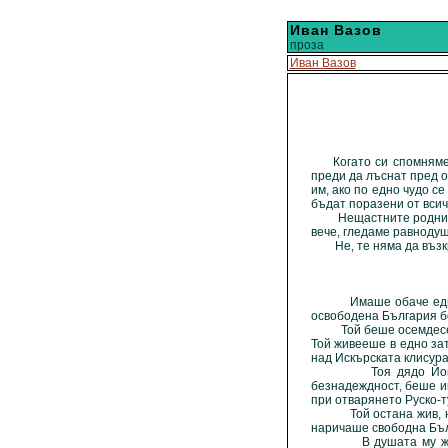
Иван Вазов
проза
Иван Вазов
Когато си спомняме з
преди да лъснат пред о
им, ако по едно чудо се
бъдат поразени от всичк
Нещастните родни души
вече, гледаме равнодушн
Не, те няма да възкръ
Имаше обаче един чов
освободена България бе
Той беше осемдесет и
Той живееше в едно зат
над Искърската клисура
Тоя дядо Йоцо, прос
безнадеждност, беше им
при отварянето Руско-т
Той остана жив, но ум
наричаше свободна Бъл
В душата му живееха