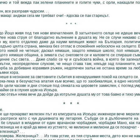
ичко и той вижда пак зелени планините и голите чуки, с орли, накацали по
 все разправя чудосии. . .
кар: анджак сега ми трябват очи! - ядосва се пак старецът.
* * *
о живя под тия нови впечатления. В затънтеното селце не идеше вече
влее нова струя от благодатно вълнение в душата му. Не се случи никакво 
 му, което отдалеко даже да науми кипящия живот на България. политиче
здъно цялта страна, минаха без отглас в спокойния небосклон на селцето. 
щото никой не четеше; даскал нямаше, защото нямаше школо; поп нямаше,
щото нямаше община, а зимата със снеговете си и каловете си спираше съв
ние със света. . . Даже слабо се чу и сръбската война, в която бе загина
мътни, неопределени слухове, че нещо става там, някъде зад планините, н
орба за добиване корамвия ръжен, недопечен залък не остана време за люб
ъмни хора.
 в незнание за световните събития в ненарушимия покой на селцето си.
ка в безучастна апатия към всичко, що го заобикаляше, в едно незлоби
о цели часове и дни стоеше под сянката на церовете замислен, с поглед ум
айки се в глухия шум на Искъра.
во отвън няма вече да дойде да изтръгне душата му от това бавно и тихо ум
* * *
е.
е прокарват железен път из клисурата на Искъра: инженери вече мерили та
разтресе като с чук душевната му летаргия. Събуди се в дълбочините на
 бе слушал в младини от един врачански чорбаджия, чорбаджи Мано, как п
езница не е край да мине из устието; че милиони и милиони да се похарчат - н
зница? . . .
рва. Железница?. . . Из това устие, из тия стръмни места, дето кон не на