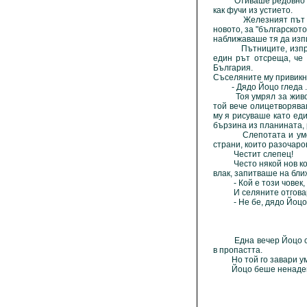
Отиваше редовно на ск
как фучи из устието.
Железният път се свъ
новото, за "българскот
наближаваше тя да изпищ
Пътниците, изправени
един рът отсреща, че
България.
Съселяните му привикна
- Дядо Йоцо гледа . .
Тоя умрял за живота и
той вече олицетворява
му я рисуваше като еди
бързина из планината, 
Слепотата и умствена
страни, които разочаров
Честит слепец!
Често някой нов конду
влак, запитваше на бли
- Кой е този човек, д
И селяните отговаря
- Не бе, дядо Йоцо гл
Една вечер Йоцо се не
в пропастта.
Но той го завари умря
Йоцо беше ненадейно 