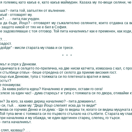
я големец като какъв е, като какъв маймурин. Казаха му по-вещи селяни, ч
 - пита той, запъхтян от вълнение.
в! - отговарят му.
. . - пита пак учуден.
бъде, Йоцо? - отговарят му съжалително селяните, които отдавна са ви
- защото никой от тях не е бил в София.
доволяваше с тоя отговор. Той пита началникът как е пременен, как ходи, 
 . .
адост.
де" - мисли старата му глава и се тресе.
* * *
т и спря у Денкови.
ката в селцето по-прилична, на две ниски катчета, измазана с кал, с про
ни стълбици отвън - беше отредена от селото да приеме високия гост.
 към Денкови, тупа с тояжката си по плетената вратня и вика:
остът?
 понамусва:
а каква работа идеш? Началнико е уморен, остави го сега!
е за един час! - дума старецът и тупа с тояжката си по двора, отивайки 
За кого, за какво дириш началнико? - пита домакинът.
, тъй. . . кажи му: "Дядо Йоцо слепият иска да те види!"
ва се горчиво Денко и си дума: - Ще го видиш ти, когато си видиш муцуната 
Той тупа вече с тояжката си по първото стъпало на стълбите. Старата му глав
ачалника и му обажда, че един вдетинен старец, слепец, го търси.
 пита началникът.
ляп, казваш? . . .