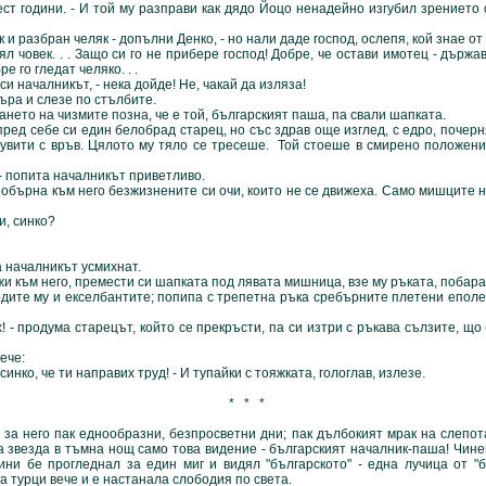
дини. - И той му разправи как дядо Йоцо ненадейно изгубил зрението с
збран челяк - допълни Денко, - но нали даде господ, ослепя, кой знае от как
мрял човек. . . Защо си го не прибере господ! Добре, че остави имотец - държав
е го гледат челяко. . .
началникът, - нека дойде! Не, чакай да изляза!
а и слезе по стълбите.
о на чизмите позна, че е той, българският паша, па свали шапката.
себе си един белобрад старец, но със здрав още изглед, с едро, почернял
 увити с връв. Цялото му тяло се тресеше. Той стоеше в смирено положени
попита началникът приветливо.
 обърна към него безжизнените си очи, които не се движеха. Само мишците 
, синко?
началникът усмихнат.
м него, премести си шапката под лявата мишница, взе му ръката, побара 
дите му и екселбантите; попипа с трепетна ръка сребърните плетени еполе
родума старецът, който се прекръсти, па си изтри с ръкава сълзите, що 
ече:
, че ти направих труд! - И тупайки с тояжката, гологлав, излезе.
* * *
его пак еднообразни, безпросветни дни; пак дълбокият мрак на слепотат
а звезда в тъмна нощ само това видение - българският началник-паша! Чине
ини бе прогледнал за един миг и видял "българското" - една лучица от "б
а турци вече и е настанала слободия по света.