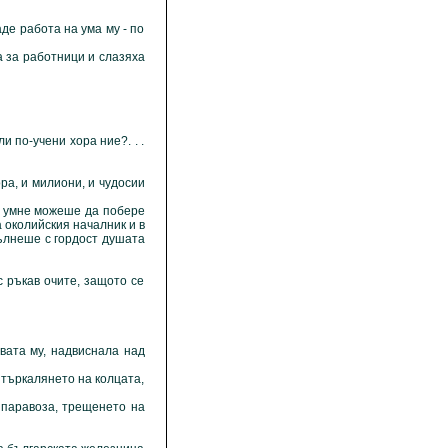
 работа на ума му - по
а за работници и слазяха
по-учени хора ние?. . .
а, и милиони, и чудосии
и умне можеше да побере
а околийския началник и в
пълнеше с гордост душата
 ръкав очите, защото се
ата му, надвиснала над
 търкалянето на колцата,
паравоза, трещенето на