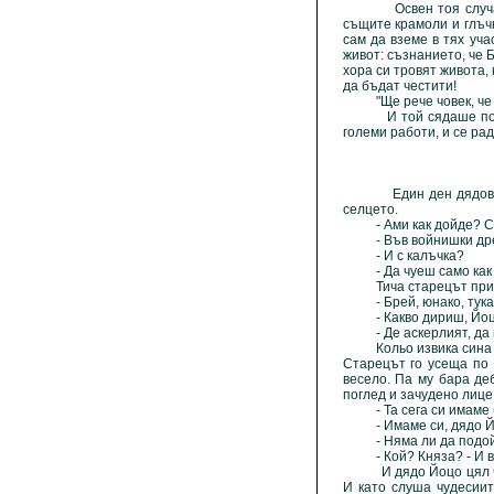
Освен тоя случай вси
същите крамоли и глъч
сам да вземе в тях уч
живот: съзнанието, че 
хора си тровят живота, 
да бъдат честити!
"Ще рече човек, че те 
И той сядаше под цер
големи работи, и се ра
Един ден дядовото Йо
селцето.
- Ами как дойде? С в
- Във войнишки дрехи
- И с калъчка?
- Да чуеш само как з
Тича старецът при К
- Брей, юнако, тука ли
- Какво дириш, Йоцо?
- Де аскерлият, да г
Кольо извика сина си 
Старецът го усеща по с
весело. Па му бара де
поглед и зачудено лице,
- Та сега си имаме бъ
- Имаме си, дядо Йоцо:
- Няма ли да подойд
- Кой? Княза? - И вой
И дядо Йоцо цял час ра
И като слуша чудесиит