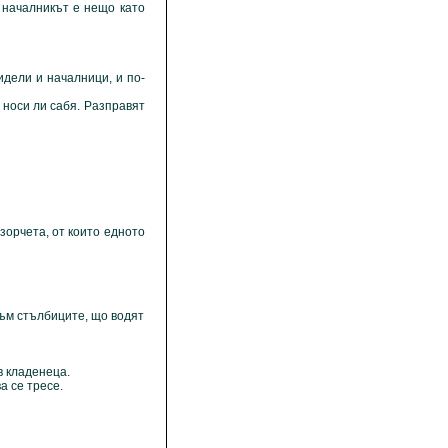
е началникът е нещо като
дели и началници, и по-
носи ли сабя. Разправят
зорчета, от които едното
към стълбиците, що водят
в кладенеца.
а се тресе.