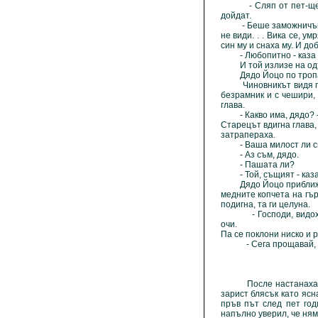
- Сляп от пет-щест го
дойдат.
- Беше заможничък и ра
не види. . . Вика се, у
син му и снаха му. И добр
- Любопитно - каза си 
И той излизе на одър
Дядо Йоцо по тропанет
Чиновникът видя пред 
безрамник и с чешири,
глава.
- Какво има, дядо? - 
Старецът вдигна глава,
затрапераха.
- Ваша милост ли си
- Аз съм, дядо.
- Пашата ли?
- Той, същият - каза 
Дядо Йоцо приближи къ
медните копчета на гър
подигна, та ги целуна.
- Господи, видох! - п
очи.
Па се поклони ниско и р
- Сега прощавай, синко
После настанаха за н
зарист блясък като ясн
пръв път след пет год
напълно уверил, че ням