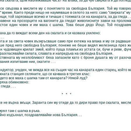
алата, щом наближаваше часът на влака, за да чуе свирката и да поглед
рзва в мислите му с понятието за свободна България. Той му говореш
о" време. Както преди нищо не наумяваше в селото за него: само "свирката" м
и, той зарязваше всичко и тичаше с тояжката си на канарата, за да гледа . . 
 на прозорците на вагоните да гледат живописните завои на проломау
 стои един човек и им маха с шапка. Това беше дядо Йоцо. Той поздравя
ха да го виждат всеки ден на скалата и си казваха ухилено:
 .
 за света човек възкръсваше само при ехтежа на влака и му се радваше 
ше пред него свободна България; понеже не беше видял железница през ж
н чудовищен крилат змей, който пуща пламък из устата си, бучи и реве, фу
разгласявайки силата, славата и напредъка на свободна България.
та му незлобливост бяха запазили като с броня душата му от разоча
ания изпитваме ние, окатите . . .
ктор, учуден, че вижда все на същия час на канарата един старец, който м
жната станция селяните, що се качваха в третия клас:
ето все маха с шапка там от канарата? Някой луд?
ха обикновено:
еда . . .
* * *
 върна вкъщи. Заранта син му отиде да го дири право при скалата, мислей
л там с шапка в ръка.
издъхнал, поздравлявайки нова България. . .