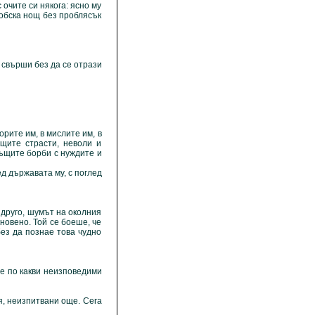
 очите си някога: ясно му
робска нощ без проблясък
свърши без да се отрази
рите им, в мислите им, в
щите страсти, неволи и
същите борби с нуждите и
д държавата му, с поглед
руго, шумът на околния
новено. Той се боеше, че
без да познае това чудно
е по какви неизповедими
, неизпитвани още. Сега