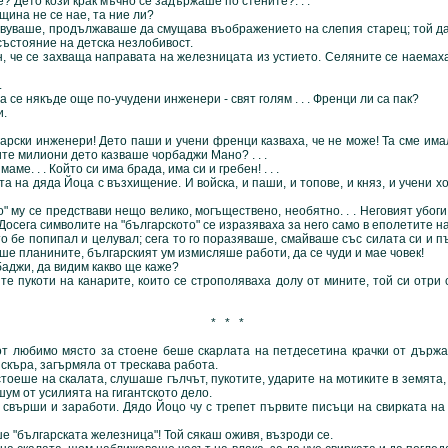
? Дето кози крак мъчно се задържаше по стените?. . .
а не се нае, та ние ли?
ше, продължаваше да смущава въображението на слепия старец; той даде
 състояние на детска незлобивост.
, че се захваща направата на железницата из устието. Селяните се наемах
.
 някъде още по-учудени инженери - свят голям . . . Френци ли са пак?
и.
и инженери! Дето паши и учени френци казваха, че не може! Та сме имали 
е милиони дето казваше чорбаджи Мано? . . .
 . . Който си има брада, има си и гребен! . . .
дяда Йоца с възхищение. И войска, и паши, и топове, и княз, и учени хор
 се предствави нещо велико, могъществено, необятно. . . Неговият убог
 Досега символите на "българското" се изразяваха за него само в еполетите н
то бе попипал и целувал; сега то го поразяваше, смайваше със силата си и 
еше планините, българският ум измисляше работи, да се чуди и мае човек!
и, да видим какво ще каже?
оти на канарите, които се строполяваха долу от мините, той си отри с
* * *
имо място за стоене беше скарлата на петдесетина крачки от държав
скъра, загърмяла от трескава работа.
стоеше на скалата, слушаше гълчът, пукотите, ударите на мотиките в земята,
ум от усилията на гигантското дело.
и и заработи. Дядо Йоцо чу с трепет първите писъци на свирката на 
лгарската железница"! Той сякаш оживя, възроди се.