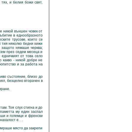
 тях, и белия божи свят,
 никой външен човек от
събитие в еднообразното
ските трусове, които се
В тия няколко бедни хижи
 защото нямаше черква;
сем през седем месеца и
л едничкият от това село
о какво - никой добре не
опитство и за работа на
во състояние, близо до
рял, безцелно вторачен в
иране.
м. Тоя слух стигна и до
 паметта му един заспал
аши и големци и френски
ахалост е. . .
мираше място да закрепи