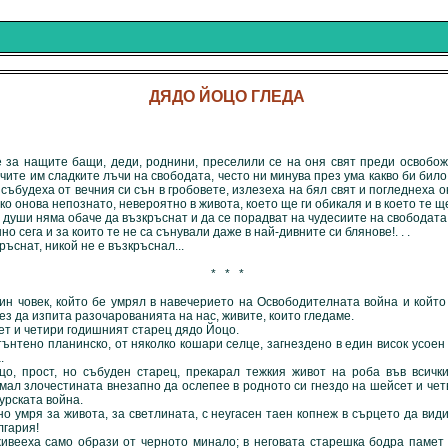
ДЯДО ЙОЦО ГЛЕДА
а нащите бащи, деди, роднини, преселили се на оня свят преди освобожд
чите им сладките лъчи на свободата, често ни минува през ума какво би било
 събудеха от вечния си сън в гробовете, излезеха на бял свят и погледнеха о
о онова непознато, невероятно в живота, което ще ги обикаля и в което те ще 
 няма обаче да възкръснат и да се порадват на чудесиите на свободата, 
о сега и за които те не са сънували даже в най-дивните си блянове!. . .
снат, никой не е възкръснал...
* * *
ек, който бе умрял в навечерието на Освободителната война и който 
з да изпита разочарованията на нас, живите, които гледаме.
 четири годишният старец дядо Йоцо.
ънтено планинско, от няколко кошари селце, загнездено в един висок усоен
.
т, но събуден старец, прекарал тежкия живот на роба във всичките
ал злочестината внезапно да ослепее в родното си гнездо на шейсет и чет
урската война.
ря за живота, за светлината, с неугасен таен копнеж в сърцето да види "
гария!
 само образи от черното минало; в неговата старешка бодра памет в