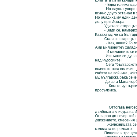
копитата си по канарите
- Една голяма царщин
Но слухът упорствува
всичко друго останал в
Но обадиха му един ден
долу при Искъра.
Удиви се старецът
- Види се, намериха се
Казаха му, че са българ
Смая се старецът.
- Как, наши? Българск
Ами милионитеу хилядит
- И милионите си имаме.
Изпълни се душата на 
над чудосиите!
Сега "българското" му
всичкото това величие.
сабята на войника, кои
му, българска ръка сеч
Де сега Мана чорбадж
Когато чу първите пук
просълзиха.
Оттогава неговот люб
дълбоката клисура на И
От заран до вечер той 
движението, смесения ш
Железницата се свърш
колелата по релсите.
Пищеше и трещеше "бъ