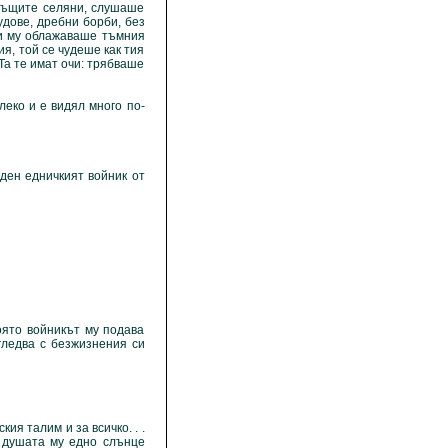
същите селяни, слушаше
дове, дребни борби, без
 и му облажаваше тъмния
я, той се чудеше как тия
 Та те имат очи: трябваше
ко и е видял много по-
ен едничкият войник от
която войникът му подава
гледва с безжизнения си
я талим и за всичко. . .
а душата му едно слънце