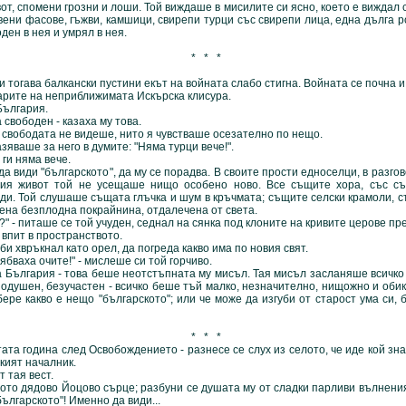
от, спомени грозни и лоши. Той виждаше в мисилите си ясно, което е виждал с
вени фасове, гъжви, камшици, свирепи турци със свирепи лица, една дълга 
ден в нея и умрял в нея.
* * *
ава балкански пустини екът на войната слабо стигна. Войната се почна и 
арите на неприближимата Искърска клисура.
лгария.
ободен - казаха му това.
ободата не видеше, нито я чувстваше осезателно по нещо.
ше за него в думите: "Няма турци вече!".
и няма вече.
и "българското", да му се порадва. В своите прости едноселци, в разгово
ния живот той не усещаше нищо особено ново. Все същите хора, със съ
ди. Той слушаше същата глъчка и шум в кръчмата; същите селски крамоли, 
бена безплодна покрайнина, отдалечена от света.
питаше се той учуден, седнал на сянка под клоните на кривите церове пре
впит в пространството.
би хвръкнал като орел, да погреда какво има по новия свят.
аха очите!" - мислеше си той горчиво.
гария - това беше неотстъпната му мисъл. Тая мисъл засланяше всичко д
одушен, безучастен - всичко беше тъй малко, незначително, нищожно и обик
ере какво е нещо "българското"; или че може да изгуби от старост ума си, 
* * *
година след Освобождението - разнесе се слух из селото, че иде кой зна
кият началник.
 тая вест.
дядово Йоцово сърце; разбуни се душата му от сладки парливи вълнения
ългарското"! Именно да види...