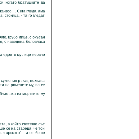
и, когато братушките да
воо. . . Сега гледа, ама
а, стокица, - та го гледат
о, грубо лице, с окъсан
е, с наведена беловласа
на едрото му лице нервно
сукнения ръкав; похвана
ти на раменете му, па се
бликнаха из мъртвите му
а, в който светеше със
ше се на стареца, че той
ългарското" - и се беше