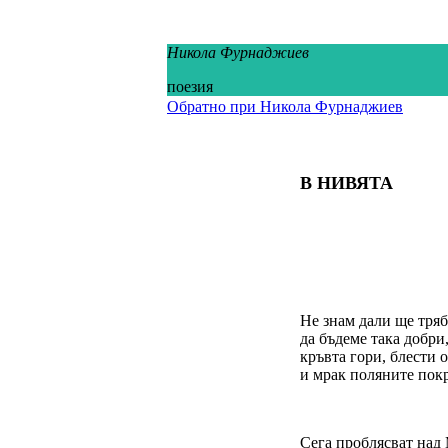
Никола Фурнаджиев
поезия
Обратно при Никола Фурнаджиев
В НИВЯТА
Не знам дали ще тря
да бъдеме така добри
кръвта гори, блести 
и мрак поляните пок
Сега проблясват над