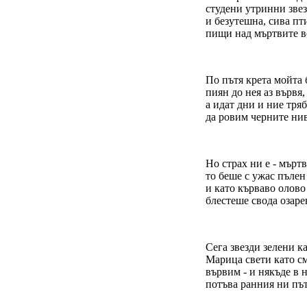
студени утринни зве
и безутешна, сива пт
пищи над мъртвите в
По пътя крета мойта 
пиян до нея аз вървя,
а идат дни и ние тря
да ровим черните нив
Но страх ни е - мърт
то беше с ужас пълен
и като кърваво олово
блестеше свода озаре
Сега звезди зелени ка
Марица свети като см
вървим - и някъде в 
потъва ранния ни път