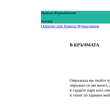
Никола Фурнаджиев
поезия
Обратно при Никола Фурнаджиев
В КРЪЧМАТА
Омръзнаха ми твойте п
омръзнал си ми много, 
в гърдите пари като см
и гният по хармана мой