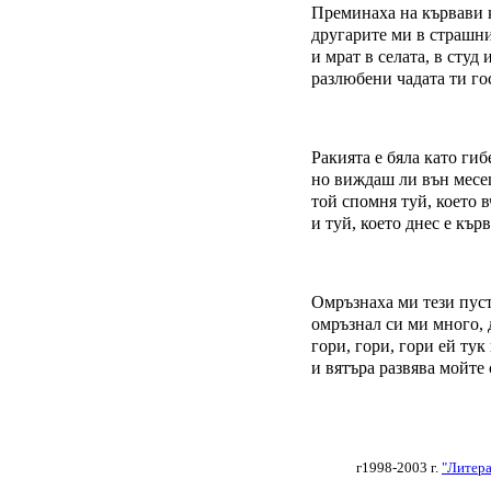
Преминаха на кървави 
другарите ми в страшн
и мрат в селата, в студ 
разлюбени чадата ти го
Ракията е бяла като гиб
но виждаш ли вън месе
той спомня туй, което в
и туй, което днес е кър
Омръзнаха ми тези пус
омръзнал си ми много, 
гори, гори, гори ей ту
и вятъра развява мойте
г
1998-2003 г.
"Литера