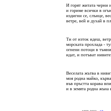
И горят житата черни 
и гориме всички в огън
издигни се, слънце, ве
ветре, вей и духай в п
Ти от изток идеш, ветр
морската прохлада - т
огнени потоци в тъмн
идат, и потъват нивите
Веселата жътва в ниви
моя родна майко, кърва
във пръстта корава вп
и в земята родна жъна 