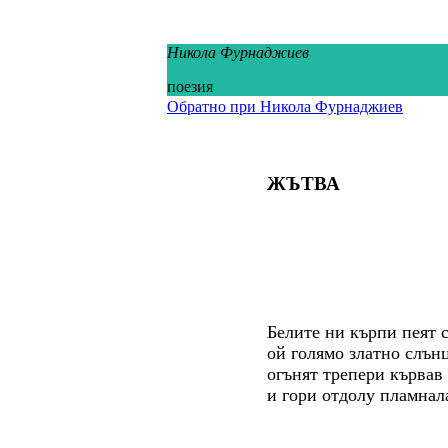
Никола Фурнаджиев
поезия
Обратно при Никола Фурнаджиев
ЖЪТВА
Белите ни кърпи пеят 
ой голямо златно слънц
огънят трепери кървав
и гори отдолу пламнал